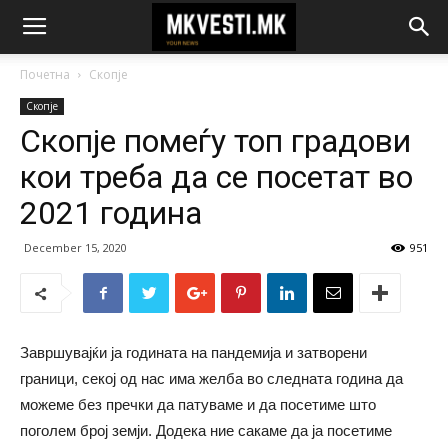
Почетна
Скопје
Скопје
Скопје помеѓу топ градови
кои треба да се посетат во
2021 година
December 15, 2020
951
Завршувајќи ја годината на пандемија и затворени
граници, секој од нас има желба во следната година да
можеме без пречки да патуваме и да посетиме што
поголем број земји. Додека ние сакаме да ја посетиме