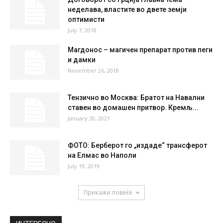
неделава, властите во двете земји
оптимисти
July 7, 2018
Магдонос – магичен препарат против пеги
и дамки
November 26, 2018
Тензично во Москва: Братот на Навални
ставен во домашен притвор. Кремљ...
January 30, 2021
ФОТО: Берберот го „издаде“ трансферот
на Елмас во Наполи
July 19, 2019
Прикажи повеќе