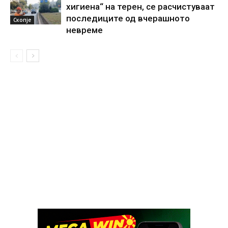
хигиена“ на терен, се расчистуваат
последиците од вчерашното
Скопје
невреме