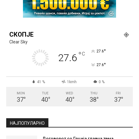
СКОПЈЕ
Clear Sky
°
27.6
°
C
27.6
°
27.6
41 %
1kmh
0 %
MON
TUE
WED
THU
FRI
37
°
40
°
40
°
38
°
37
°
НАЈПОПУЛАРНО
Договорот со Грција главна тема