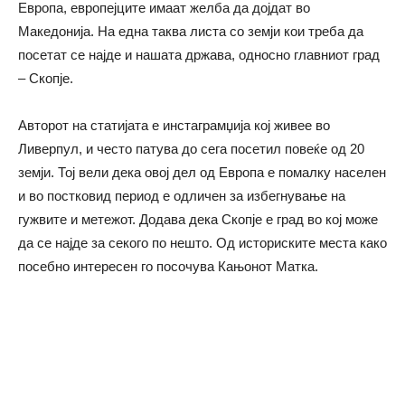
Европа, европејците имаат желба да дојдат во
Македонија. На една таква листа со земји кои треба да
посетат се најде и нашата држава, односно главниот град
– Скопје.
Авторот на статијата е инстаграмџија кој живее во
Ливерпул, и често патува до сега посетил повеќе од 20
земји. Тој вели дека oвој дел од Европа е помалку населен
и во постковид период е одличен за избегнување на
гужвите и метежот. Додава дека Скопје е град во кој може
да се најде за секого по нешто. Од историските места како
посебно интересен го посочува Кањонот Матка.