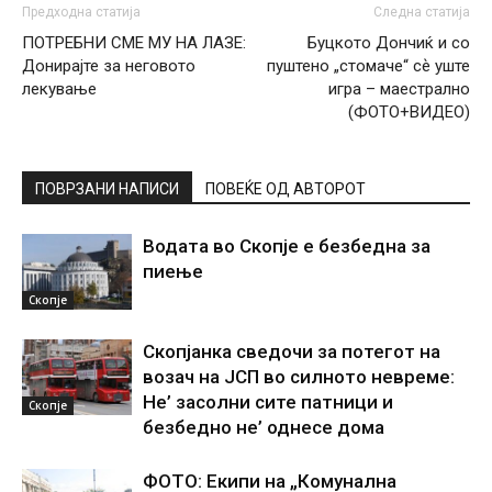
Предходна статија
Следна статија
ПОТРЕБНИ СМЕ МУ НА ЛАЗЕ:
Буцкото Дончиќ и со
Донирајте за неговото
пуштено „стомаче“ сѐ уште
лекување
игра – маестрално
(ФОТО+ВИДЕО)
ПОВРЗАНИ НАПИСИ
ПОВЕЌЕ ОД АВТОРОТ
Водата во Скопје е безбедна за
пиење
Скопје
Скопјанка сведочи за потегот на
возач на ЈСП во силното невреме:
Не’ засолни сите патници и
Скопје
безбедно не’ однесе дома
ФОТО: Екипи на „Комунална