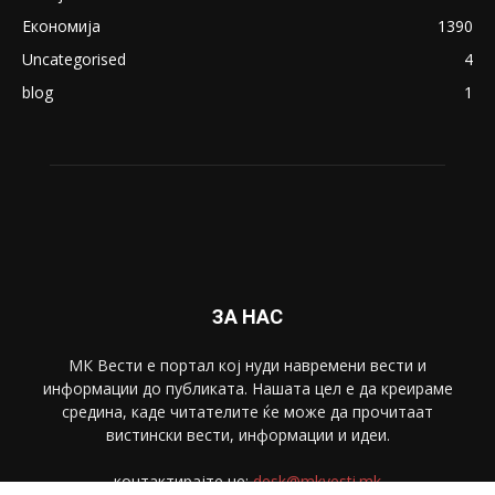
Економија
1390
Uncategorised
4
blog
1
ЗА НАС
МК Вести е портал коj нуди навремени вести и
информации до публиката. Нашата цел е да креираме
средина, каде читателите ќе може да прочитаат
вистински вести, информации и идеи.
контактирајте не:
desk@mkvesti.mk