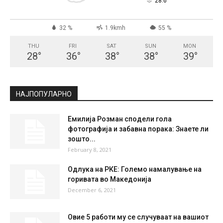
°
28.6
32 %
1.9kmh
55 %
THU
FRI
SAT
SUN
MON
28
°
36
°
38
°
38
°
39
°
НАЈПОПУЛАРНО
Емилија Розман сподели гола
фотографија и забавна порака: Знаете ли
зошто...
February 8, 2021
Одлука на РКЕ: Големо намалување на
горивата во Македонија
December 6, 2021
Овие 5 работи му се случуваат на вашиот