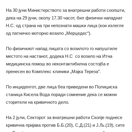
На 30 јуни Министерството за внатрешни работи соопшти,
дека на 29 јуни, околу 17.30 часот, бил физички нападнат
Н.С. од страна на три непознати машки лица (кои излегле
од патничко моторно возило „Мерцедес“).
По физичкиот напад лицата со возилото го напуштиле
местото на настанот, додека Н.С со возило на Итна
медицинска помош во неконтактибилна состојба е
пренесен во Комплекс клиники „Мајка Тереза”.
По инцидентот, две лица беа приведени во Полициска
станица Кисела Вода поради сомнение дека се можни
сторители на кривичното дело.
На 2 јули, Секторот за внатрешни работи Скопје поднесе
кривична пријава против Б.Б.(20), С.Д.(21) и Ј.Љ.(19), сите