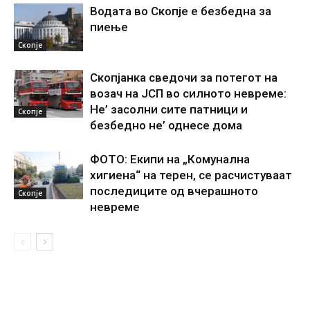
Водата во Скопје е безбедна за
пиење
Скопје
Скопјанка сведочи за потегот на
возач на ЈСП во силното невреме:
Не’ засолни сите патници и
Скопје
безбедно не’ однесе дома
ФОТО: Екипи на „Комунална
хигиена“ на терен, се расчистуваат
последиците од вчерашното
Скопје
невреме