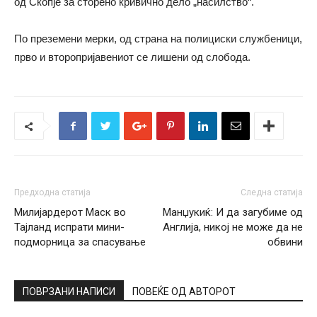
од Скопје за сторено кривично дело „насилство“.
По преземени мерки, од страна на полициски службеници,
прво и второпријавениот се лишени од слобода.
Предходна статија
Следна статија
Милијардерот Маск во
Манџукиќ: И да загубиме од
Тајланд испрати мини-
Англија, никој не може да не
подморница за спасување
обвини
ПОВРЗАНИ НАПИСИ
ПОВЕЌЕ ОД АВТОРОТ