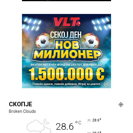
СКОПЈЕ
Broken Clouds
°
28.6
°
C
28.6