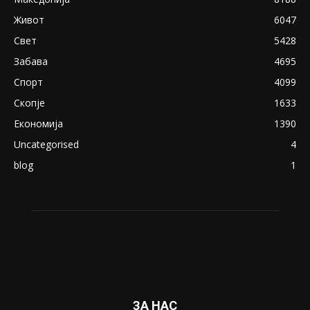
April 24, 2019
18+: Се појавија нови голи фотографии од
Северина
August 21, 2018
ПОПУЛАРНИ КАТЕГОРИИ
Македонија
8188
Живот
6047
Свет
5428
Забава
4695
Спорт
4099
Скопје
1633
Економија
1390
Uncategorised
4