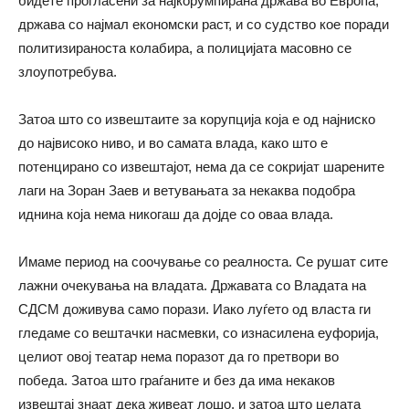
бидете прогласени за најкорумпирана држава во Европа,
држава со најмал економски раст, и со судство кое поради
политизираноста колабира, а полицијата масовно се
злоупотребува.
Затоа што со извештаите за корупција која е од најниско
до највисоко ниво, и во самата влада, како што е
потенцирано со извештајот, нема да се сокријат шарените
лаги на Зоран Заев и ветувањата за некаква подобра
иднина која нема никогаш да дојде со оваа влада.
Имаме период на соочување со реалноста. Се рушат сите
лажни очекувања на владата. Државата со Владата на
СДСМ доживува само порази. Иако луѓето од власта ги
гледаме со вештачки насмевки, со изнасилена еуфорија,
целиот овој театар нема поразот да го претвори во
победа. Затоа што граѓаните и без да има некаков
извештај знаат дека живеат лошо, и затоа што целата