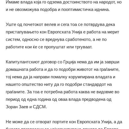
Имаме влада која го одзема достоинството на народот, но
и не овозможува подобра и пооптимистичка иднина.
Уште од почетокот велев и сега тоа се потврдува дека
пристапувањето кон Европската Унија е работа на мерит
систем, односно се вреднува сработеното, а не по
работите кои ќе се пропуштат или тргуваат.
Капитулантскиот договор со Грција нема да им ја заврши
домашната работа и да го подобри животот на граѓаните,
тој нема да ја направи помалку корумпирана владата и
нашето општество ниту да го подобри стандардот на
граѓаните. За тоа е потребна работа каква не видовме во
период од една година од оваа влада предводена од
Зоран Заев и СДСМ.
Не може да се отворат портите кон Европската Унија, а да