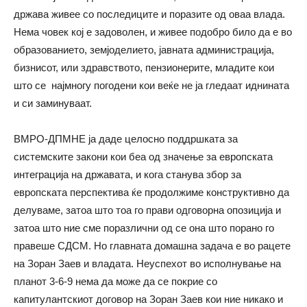
држава живее со последиците и поразите од оваа влада.
Нема човек кој е задоволен, и живее подобро било да е во
образованието, земјоделието, јавната администрација,
бизнисот, или здравството, пензионерите, младите кои
што се најмногу погодени кои веќе не ја гледаат иднината
и си заминуваат.
ВМРО-ДПМНЕ ја даде целосно поддршката за
системските закони кои беа од значење за европската
интеграција на државата, и кога станува збор за
европската перспектива ќе продолжиме конструктивно да
делуваме, затоа што тоа го прави одговорна опозиција и
затоа што ние сме поразлични од се она што порано го
правеше СДСМ. Но главната домашна задача е во рацете
на Зоран Заев и владата. Неуспехот во исполнување на
планот 3-6-9 нема да може да се покрие со
капитулантскиот договор на Зоран Заев кои ние никако и