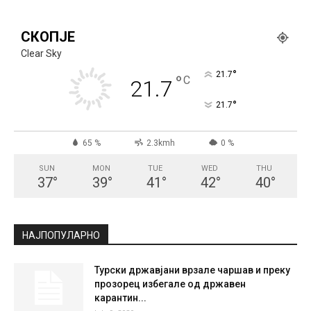
СКОПЈЕ
Clear Sky
°
21.7
°
C
21.7
°
21.7
65 %
2.3kmh
0 %