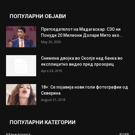
целосно разоружување на Хамас
July 31, 2026
Митева: Потврден новиот состав на ИК на
Унија на жени на...
July 31, 2026
На Табановце, кај грчки државјанин
најдени 64.000 евра
July 31, 2026
ПОПУЛАРНИ ОБЈАВИ
Претседателот на Мадагаскар: СЗО ни
Понуди 20 Милиони Долари Мито ако...
May 20, 2020
Снимена двојка во Скопје над банка во
експлицитно видео пред прозорец