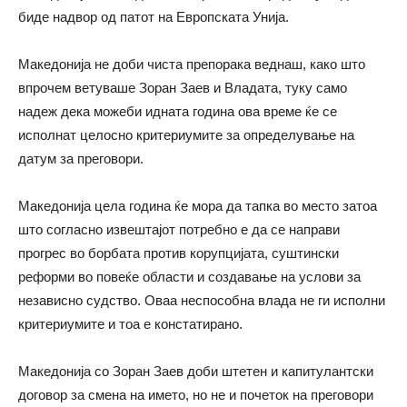
биде надвор од патот на Европската Унија.
Македонија не доби чиста препорака веднаш, како што
впрочем ветуваше Зоран Заев и Владата, туку само
надеж дека можеби идната година ова време ќе се
исполнат целосно критериумите за определување на
датум за преговори.
Македонија цела година ќе мора да тапка во место затоа
што согласно извештајот потребно е да се направи
прогрес во борбата против корупцијата, суштински
реформи во повеќе области и создавање на услови за
независно судство. Оваа неспособна влада не ги исполни
критериумите и тоа е констатирано.
Македонија со Зоран Заев доби штетен и капитулантски
договор за смена на името, но не и почеток на преговори