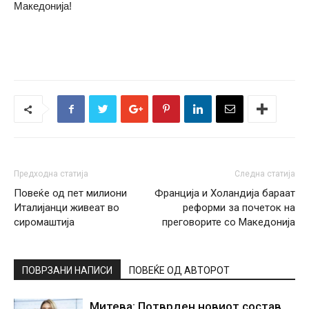
Македонија!
Предходна статија
Следна статија
Повеќе од пет милиони
Франција и Холандија бараат
Италијанци живеат во
реформи за почеток на
сиромаштија
преговорите со Македонија
ПОВРЗАНИ НАПИСИ
ПОВЕЌЕ ОД АВТОРОТ
Митева: Потврден новиот состав