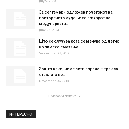
SUN
MON
TUE
WED
THU
37
°
39
°
41
°
42
°
40
°
НАЈПОПУЛАРНО
Турски државјани врзале чаршав и преку
прозорец избегале од државен
карантин...
July 9, 2020
За септември одложен почетокот на
повтореното судење за пожарот во
модуларната...
June 26, 2024
Што се случува кога се менува од летно
во зимско сметање...
September 27, 2018