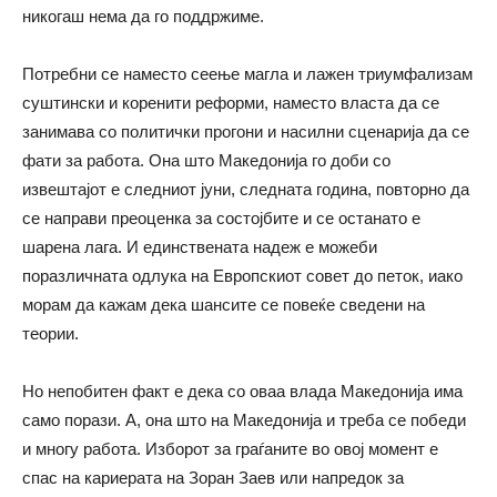
никогаш нема да го поддржиме.
Потребни се наместо сеење магла и лажен триумфализам
суштински и коренити реформи, наместо власта да се
занимава со политички прогони и насилни сценарија да се
фати за работа. Она што Македонија го доби со
извештајот е следниот јуни, следната година, повторно да
се направи преоценка за состојбите и се останато е
шарена лага. И единствената надеж е можеби
поразличната одлука на Европскиот совет до петок, иако
морам да кажам дека шансите се повеќе сведени на
теории.
Но непобитен факт е дека со оваа влада Македонија има
само порази. А, она што на Македонија и треба се победи
и многу работа. Изборот за граѓаните во овој момент е
спас на кариерата на Зоран Заев или напредок за