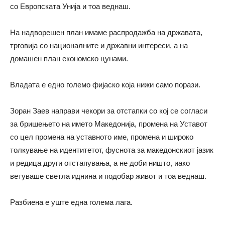
со Европската Унија и тоа веднаш.
На надворешен план имаме распродажба на државата,
трговија со националните и државни интереси, а на
домашен план економско цунами.
Владата е едно големо фијаско која нижи само порази.
Зоран Заев направи чекори за отстапки со кој се согласи
за бришењето на името Македонија, промена на Уставот
со цел промена на уставното име, промена и широко
толкување на идентитетот, фуснота за македонскиот јазик
и редица други отстапувања, а не доби ништо, иако
ветуваше светла иднина и подобар живот и тоа веднаш.
Разбиена е уште една голема лага.