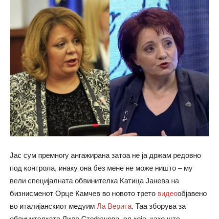
Јас сум премногу ангажирана затоа не ја држам редовно
под контрола, инаку она без мене не може ништо – му
вели специјалната обвинителка Катица Јанева на
бизнисменот Орце Камчев во новото трето
видео
објавено
во италијанскиот медуим
Ла Верита
. Таа зборува за
обвинителката Лиле Стефанова, од која, како што