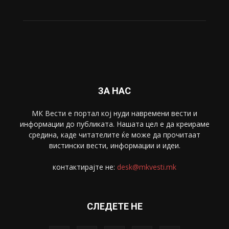
Свет
5428
Забава
4695
Спорт
4099
Скопје
1633
Економија
1390
Uncategorised
4
blog
1
ЗА НАС