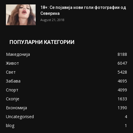
ПОПУЛАРНИ ОБЈАВИ
Претседателот на Мадагаскар: СЗО ни
Понуди 20 Милиони Долари Мито ако...
May 20, 2020
Снимена двојка во Скопје над банка во
експлицитно видео пред прозорец
April 24, 2019
18+: Се појавија нови голи фотографии од
Северина
August 21, 2018
ПОПУЛАРНИ КАТЕГОРИИ
Македонија
8188
Живот
6047