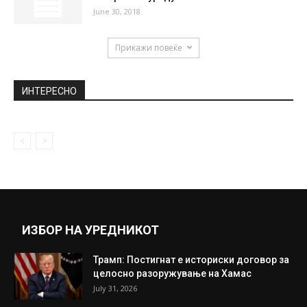
Ова го пиеме со кафе, а полно е со
бактерии: Еве...
June 27, 2019
Неделава продолжува судењето за
предметот „Титаник” на СЈО
August 13, 2018
Халкидики: Туристите пливаат додека
багерите ги уредуваат плажите
June 30, 2018
Прикажи повеќе
ИНТЕРЕСНО