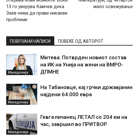
13 го уверува Камчев дека
мало освежување
Заев нема да прави никакви
проблеми
ПОВРЗАНИ НАПИСИ
ПОВЕЌЕ ОД АВТОРОТ
Митева: Потврден новиот состав
на ИК на Унија на жени на ВМРО-
ДПМНЕ
Македонија
На Табановце, кај грчки државјанин
најдени 64.000 евра
Македонија
Гевгеличанец ЛЕТАЛ со 204 км на
час, завршил во ПРИТВОР
Македонија