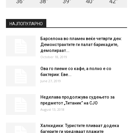
СКОПЈЕ
Clear Sky
°
34.6
°
C
34.6
°
34.6
25 %
5.7kmh
5 %
SAT
SUN
MON
TUE
WED
36
°
38
°
39
°
40
°
42
°
НАЈПОПУЛАРНО
Барселона во пламен веќе четврти ден:
Демонстрантите ги палат барикадите,
демолираат...
October 18, 2019