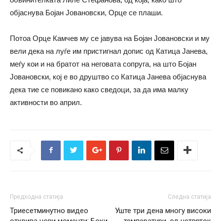
објаснува Бојан Јовановски, Орце се плаши.
Потоа Орце Камчев му се јавува на Бојан Јовановски и му
вели дека на луѓе им пристигнал допис од Катица Јанева,
меѓу кои и на братот на неговата сопруга, на што Бојан
Јовановски, кој е во друштво со Катица Јанева објаснува
дека тие се повикано како сведоци, за да има малку
активности во април.
Предходна статија
Следна статија
Триесетминутно видео
Уште три дена многу високи
открива нови моменти: Боки
температури, од четврток