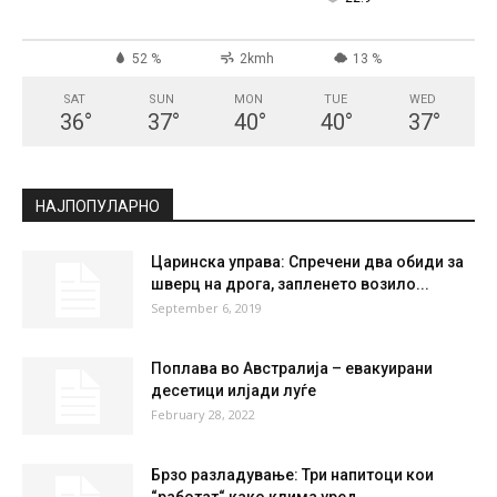
52 %
2kmh
13 %
SAT
SUN
MON
TUE
WED
36
°
37
°
40
°
40
°
37
°
НАЈПОПУЛАРНО
Царинска управа: Спречени два обиди за
шверц на дрога, запленето возило...
September 6, 2019
Поплава во Австралија – евакуирани
десетици илјади луѓе
February 28, 2022
Брзо разладување: Три напитоци кои