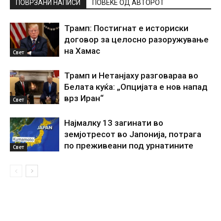
ПОВРЗАНИ НАПИСИ
ПОВЕЌЕ ОД АВТОРОТ
Трамп: Постигнат е историски
договор за целосно разоружување
на Хамас
Свет
Трамп и Нетанјаху разговараа во
Белата куќа: „Опцијата е нов напад
врз Иран“
Свет
Најмалку 13 загинати во
земјотресот во Јапонија, потрага
по преживеани под урнатините
Свет