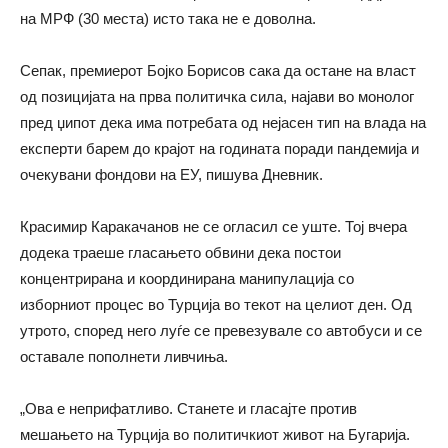
на МРФ (30 места) исто така не е доволна.
Сепак, премиерот Бојко Борисов сака да остане на власт
од позицијата на прва политичка сила, најави во монолог
пред џипот дека има потребата од нејасен тип на влада на
експерти барем до крајот на годината поради пандемија и
очекувани фондови на ЕУ, пишува Дневник.
Красимир Каракачанов не се огласил се уште. Тој вчера
додека траеше гласањето обвини дека постои
концентрирана и координирана манипулација со
изборниот процес во Турција во текот на целиот ден. Од
утрото, според него луѓе се превезувале со автобуси и се
оставале пополнети ливчиња.
„Ова е неприфатливо. Станете и гласајте против
мешањето на Турција во политичкиот живот на Бугарија.