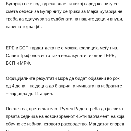
Бугарија не е под турска власт и никој народ кој ниту се
смета себеси за Бугар ниту се грижи за Мајка Бугарија не
треба да одлучува за судбината на нашите деца и внуци,
напиша тој на фб.
ЕРБ и БСП тврдат дека не е можна коалиција меѓу нив.
Слави Трифонов исто така неколкупати ги одби ГЕРБ,
БСП и МРФ.
Официјалните резултати мора да бидат објавени во рок
од 4 дена – најдоцна до 8 април, а имињата на избраните
– најдоцна до 11 април.
После тоа, претседателот Румен Радев треба да ја свика
првата седница на новоизбраниот 45-ти парламент, на која
обично се избира неговото раководство. Мандатот според