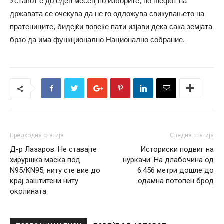
Уставот е до еден месец по изборите, но шефот на
државата се очекува да не го одложува свикувањето на
пратениците, бидејќи повеќе пати изјави дека сака земјата
брзо да има функционално Национално собрание.
Предходна статија
Следна статија
Д-р Лазаров: Не ставајте
Историски подвиг на
хируршка маска под
нуркачи: На длабочина од
N95/KN95, ниту сте вие до
6.456 метри дошле до
крај заштитени ниту
одамна потопен брод
околината