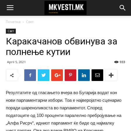
Почетна
Свет
Свет
Каракачанов обвинува за
полнење кутии
April 5, 2021
933
Резултатите од гласањето вчера во Бугарија водат кон
нови парламентарни избори. Тоа е најверојатно сценарио
поради шареноликоста во парламентот. Според
податоците од 100 проценти паралелно пребројување на
„Алфа Рисрч“, идниот парламент ќе биде од најмалку
шест партии. Ова ако влезе ВМРО на Красимир