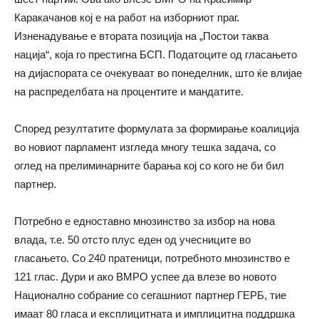
Каракачанов кој е на работ на изборниот праг.
Изненадување е втората позиција на „Постои таква
нација“, која го престигна БСП. Податоците од гласањето
на дијаспората се очекуваат во понеделник, што ќе влијае
на распределбата на процентите и мандатите.
Според резултатите формулата за формирање коалиција
во новиот парламент изгледа многу тешка задача, со
оглед на прелиминарните барања кој со кого не би бил
партнер.
Потребно е едноставно мнозинство за избор на нова
влада, т.е. 50 отсто плус еден од учесниците во
гласањето. Со 240 пратеници, потребното мнозинство е
121 глас. Дури и ако ВМРО успее да влезе во новото
Национално собрание со сегашниот партнер ГЕРБ, тие
имаат 80 гласа и експлицитната и имплицитна поддршка