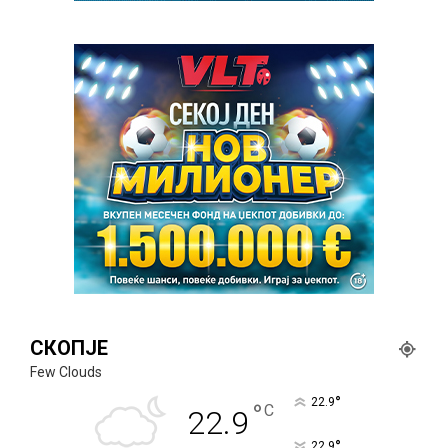
СКОПЈЕ
Few Clouds
°
22.9
°
C
22.9
°
22.9