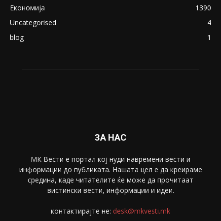
Економија
1390
Uncategorised
4
blog
1
ЗА НАС
МК Вести е портал коj нуди навремени вести и
информации до публиката. Нашата цел е да креираме
средина, каде читателите ќе може да прочитаат
вистински вести, информации и идеи.
контактирајте не:
desk@mkvesti.mk