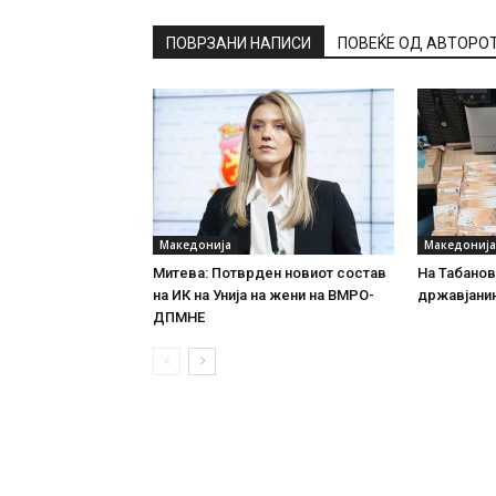
ПОВРЗАНИ НАПИСИ
ПОВЕЌЕ ОД АВТОРО
Македонија
Македонија
Митева: Потврден новиот состав
На Табановц
на ИК на Унија на жени на ВМРО-
државјанин
ДПМНЕ