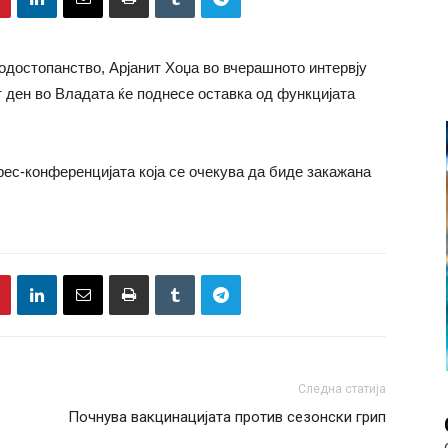
одостопанство, Арјанит Хоџа во вчерашното интервју
т ден во Владата ќе поднесе оставка од функцијата
прес-конференцијата која се очекува да биде закажана
Следна статија
Почнува вакцинацијата против сезонски грип