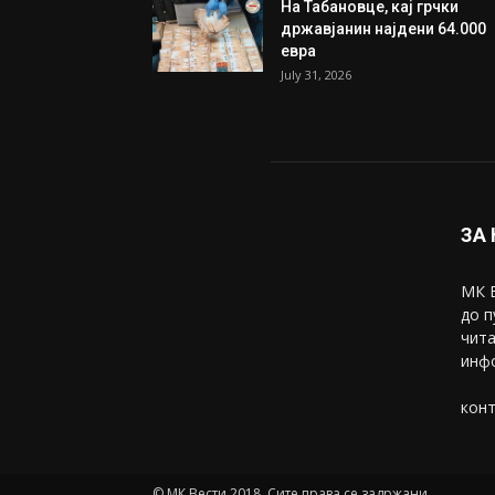
Трамп: Постигнат е историс
договор за целосно
разоружување на Хамас
July 31, 2026
Митева: Потврден новиот
состав на ИК на Унија на же
на...
July 31, 2026
На Табановце, кај грчки
државјанин најдени 64.000
евра
July 31, 2026
ЗА