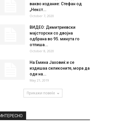
НАЈПОПУЛАРНО
Облачно и постудено со
локални врнежи од дожд
October 31, 2019
Ретко може да го видите во
вакво издание: Стефан од
„Некст...
October 7, 2020
ВИДЕО: Димитриевски
мајсторски со двојна
одбрана во 95. минута го
отпиша...
October 8, 2020