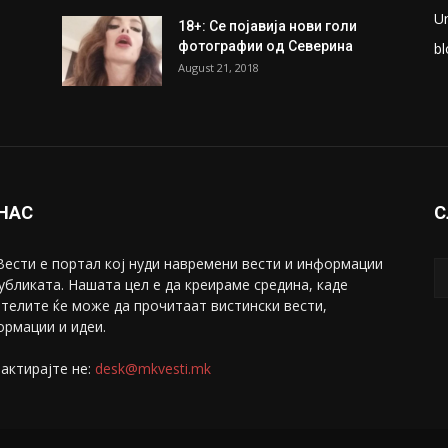
ки
Претседателот на
М
Мадагаскар: СЗО ни Понуди
Ж
20 Милиони Долари Мито
ако...
С
May 20, 2020
З
ни
Снимена двојка во Скопје над
С
банка во експлицитно видео
С
пред прозорец
April 24, 2019
Е
U
18+: Се појавија нови голи
фотографии од Северина
bl
August 21, 2018
 НАС
С