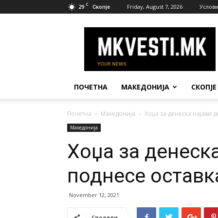
C
29
Friday, August 7, 2026
Услови
Скопје
МК
Вести
ПОЧЕТНА
МАКЕДОНИЈА
СКОПЈЕ
Почетна
Македонија
Хоџа за денеска најави д
Македонија
Хоџа за денеска
поднесе оставк
November 12, 2021
Сподели