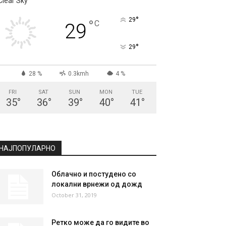
СКОПЈЕ
Clear Sky
°
29
°
C
29
°
29
28 %
0.3kmh
4 %
FRI
SAT
SUN
MON
TUE
35
°
36
°
39
°
40
°
41
°