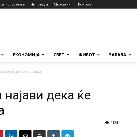
 за користење
Импресум
Маркетинг
Контакт
ЕКОНОМИЈА
СВЕТ
ЖИВОТ
ЗАБАВА
ека ќе поднесе оставка
 најави дека ќе
а
1124