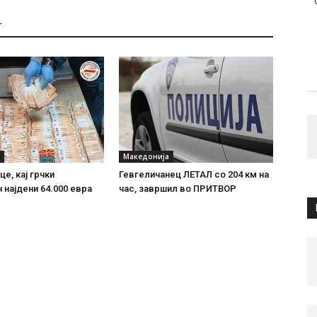
Т
Македонија
е, кај грчки
Гевгеличанец ЛЕТАЛ со 204 км на
 најдени 64.000 евра
час, завршил во ПРИТВОР