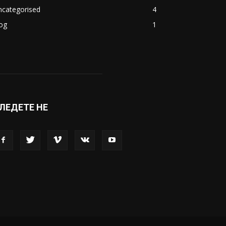
акедонија
8188
ивот
6047
вет
5428
абава
4695
порт
4099
копје
1633
кономија
1390
ncategorised
4
og
1
ЛЕДЕТЕ НЕ