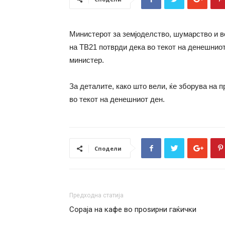
Министерот за земјоделство, шумарство и в
на ТВ21 потврди дека во текот на денешнио
министер.
За деталите, како што вели, ќе зборува на 
во текот на денешниот ден.
Сподели
Предходна статија
Сораја на кафе во проѕирни гаќички