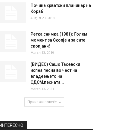
Почина хрватски планинар на
Кораб
August 23, 2018
Ретка снимка (1981): Голем
момент за Скопје и за сите
скопјани!
March 13, 2019
(ВИДЕО) Сашо Тасевски
испеа песна во чест на
владеењето на
СДСМ,песната...
March 13, 2021
Прикажи повеќе
ИНТЕРЕСНО