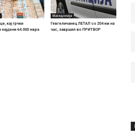
Македонија
е, кај грчки
Гевгеличанец ЛЕТАЛ со 204 км на
 најдени 64.000 евра
час, завршил во ПРИТВОР