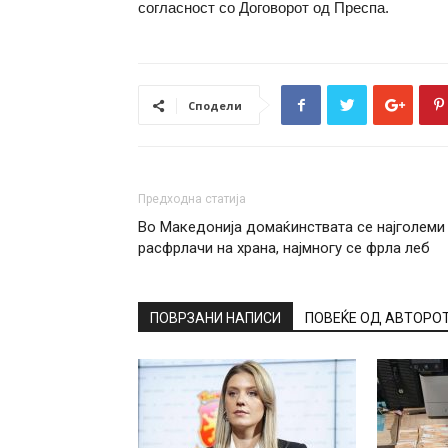
согласност со Договорот од Преспа.
Сподели
Предходна статија
Во Македонија домаќинствата се најголеми
расфрлачи на храна, најмногу се фрла леб
ПОВРЗАНИ НАПИСИ
ПОВЕЌЕ ОД АВТОРО