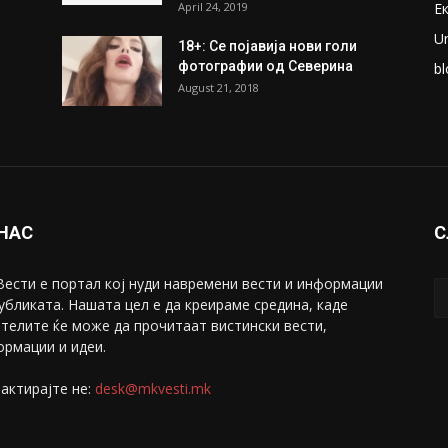
April 24, 2019
Е
U
18+: Се појавија нови голи
фотографии од Северина
bl
August 21, 2018
 НАС
С
ести е портал коj нуди навремени вести и информации
убликата. Нашата цел е да креираме средина, каде
телите ќе може да прочитаат вистински вести,
рмации и идеи.
актирајте не:
desk@mkvesti.mk