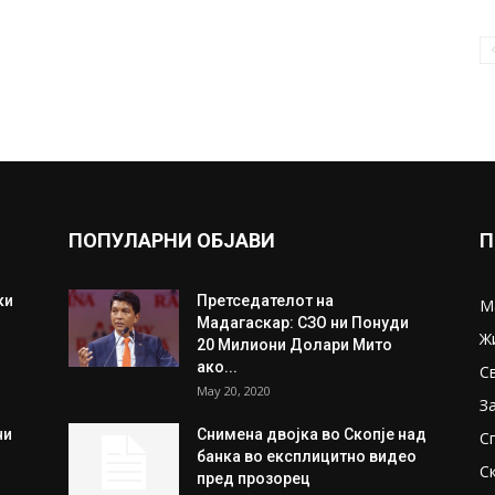
ПОПУЛАРНИ ОБЈАВИ
П
ки
Претседателот на
М
Мадагаскар: СЗО ни Понуди
Ж
20 Милиони Долари Мито
ако...
С
May 20, 2020
З
ни
Снимена двојка во Скопје над
С
банка во експлицитно видео
С
пред прозорец