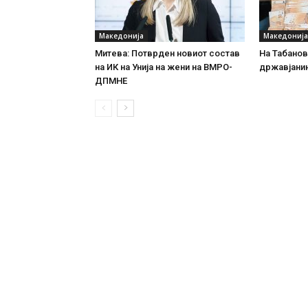
Македонија
Македонија
Митева: Потврден новиот состав
На Табановц
на ИК на Унија на жени на ВМРО-
државјанин
ДПМНЕ