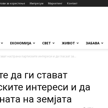
лови за користење
Импресум
Маркетинг
Контакт
ЕКОНОМИЈА
СВЕТ
ЖИВОТ
ЗАБАВА
тават настрана партиските интереси и да гласаат за...
е да ги стават
ските интереси и да
ната на земјата