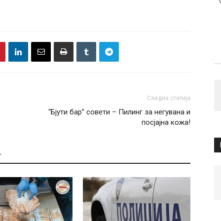
Следна статија
“Бјути бар” совети – Пилинг за негувана и
посјајна кожа!
Т