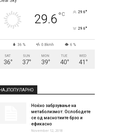
Clear Sky
°
29.6
°
C
29.6
°
29.6
36 %
0.8kmh
6 %
SAT
SUN
MON
TUE
WED
36
°
37
°
39
°
40
°
41
°
НАЈПОПУЛАРНО
Ноќно забрзување на
метаболизмот: Ослободете
се од маснотиите брзо и
ефикасно
November 12, 2018