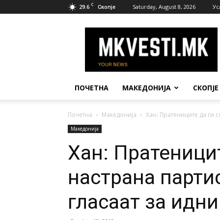
C
29.6
Saturday, August 8, 2026
Ус
Скопје
МК
Вести
ПОЧЕТНА
МАКЕДОНИЈА
СКОПЈЕ
Почетна
Македонија
Хан: Пратениците да ги с
Македонија
Хан: Пратеницит
настрана парти
гласаат за идни