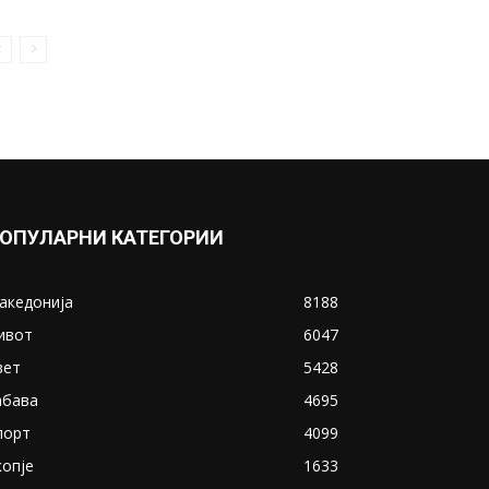
ОПУЛАРНИ КАТЕГОРИИ
акедонија
8188
ивот
6047
вет
5428
абава
4695
порт
4099
копје
1633