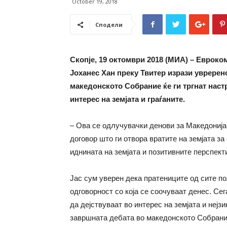
October 19, 2018
Сподели
Скопје, 19 октомври 2018 (МИА)
– Евроком
Јоханес Хан преку Твитер изрази увререн
македонското Собрание ќе ги тргнат наст
интерес на земјата и граѓаните.
– Ова се одлучувачки денови за Македонија
договор што ги отвора вратите на земјата за
иднината на земјата и позитивните перспекти
Јас сум уверен дека пратениците од сите по
одговорност со која се соочуваат денес. Сег
да дејствуваат во интерес на земјата и нејз
завршната дебата во македонското Собрание