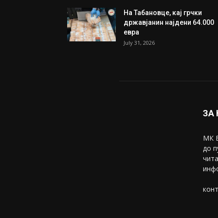
На Табановце, кај грчки
државјанин најдени 64.000
евра
July 31, 2026
ЗА
МК В
до п
чита
инфо
конт