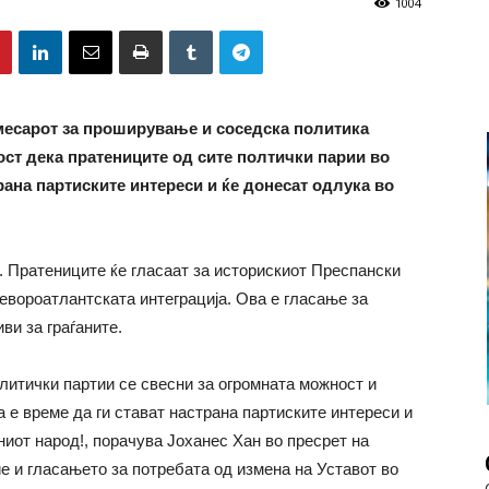
1004
есарот за проширување и соседска политика
ост дека пратениците од сите полтички парии во
рана партиските интереси и ќе донесат одлука во
. Пратениците ќе гласаат за историскиот Преспански
 евороатлантската интеграција. Ова е гласање за
ви за граѓаните.
литички партии се свесни за огромната можност и
а е време да ги стават настрана партиските интереси и
иниот народ!, порачува Јоханес Хан во пресрет на
 и гласањето за потребата од измена на Уставот во