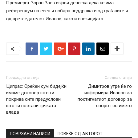
Премиерот Зоран Заев изјави денеска дека ќе има
референдум на есен и побара поддршка и од граѓаните и
од претседателот Иванов, како и опозицијата.
Предходна статија
Следна статија
Ципрас: Среќен сум бидејќи
Димитров утре ќе го
имаме договор што ги
информира Иванов за
покрива сите предуслови
постигнатиот договор за
што ги постави грчката
спорот со името
влада
ПОВРЗАНИ НАПИСИ
ПОВЕЌЕ ОД АВТОРОТ