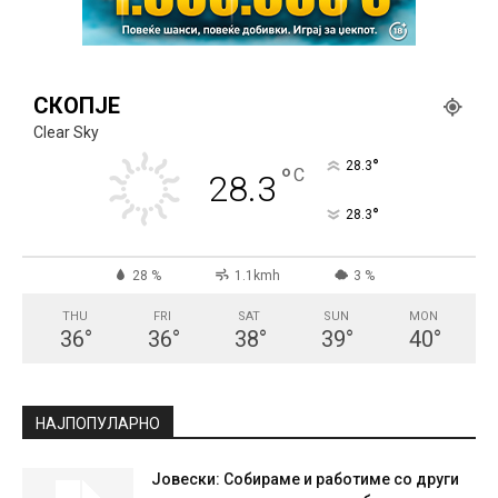
СКОПЈЕ
Clear Sky
°
28.3
°
C
28.3
°
28.3
28 %
1.1kmh
3 %
THU
FRI
SAT
SUN
MON
36
°
36
°
38
°
39
°
40
°
НАЈПОПУЛАРНО
Јовески: Собираме и работиме со други