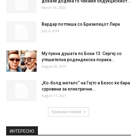
докази додека го чекаме обдукцискиот...
March 30, 2023
Вардар потпиша со Бразилецот Лира
July 6, 2018
Му пукна душата по Боки 13: Сергеј со
утешителна роденденска порака...
August 20, 2019
„Ко-болд металс“ на Гејтс и Безос ќе бара
суровини за електрични...
August 11, 2021
Прикажи повеќе
ИНТЕРЕСНО