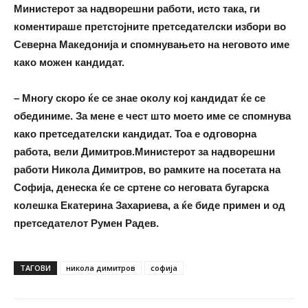
Министерот за надворешни работи, исто така, ги
коментираше претстојните претседателски избори во
Северна Македонија и спомнувањето на неговото име
како можен кандидат.
– Многу скоро ќе се знае околу кој кандидат ќе се
обединиме. За мене е чест што моето име се спомнува
како претседателски кандидат. Тоа е одговорна
работа, вели Димитров.
Министерот за надворешни
работи Никола Димитров, во рамките на посетата на
Софија, денеска ќе се сртене со неговата бугарска
колешка Екатерина Захариева, а ќе биде примен и од
претседателот Румен Радев.
ТАГОВИ
никола димитров
софија