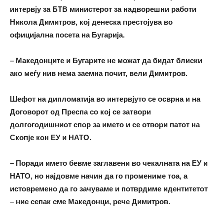
интервју за БТВ министерот за надворешни работи
Никола Димитров, кој денеска престојува во
официјална посета на Бугарија.
– Македонците и Бугарите не можат да бидат блиски
ако меѓу нив нема заемна почит, вели Димитров.
Шефот на дипломатија во интервјуто се осврна и на
Договорот од Преспа со кој се затвори
долгогодишниот спор за името и се отвори патот на
Скопје кон ЕУ и НАТО.
– Поради името бевме заглавени во чекалната на ЕУ и
НАТО, но најдовме начин да го промениме тоа, а
истовремено да го зачуваме и потврдиме идентитетот
– ние сепак сме Македонци, рече Димитров.