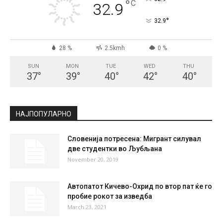
СКОПЈЕ
Clear Sky
°
32.9
°
C
32.9
°
32.9
28 %
2.5kmh
0 %
SUN
MON
TUE
WED
THU
37
°
39
°
40
°
42
°
40
°