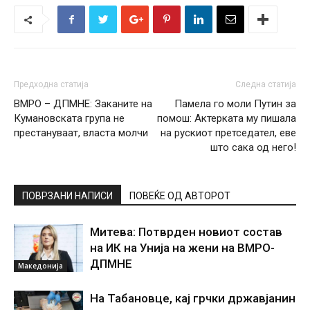
Предходна статија
Следна статија
ВМРО – ДПМНЕ: Заканите на
Памела го моли Путин за
Кумановската група не
помош: Актерката му пишала
престануваат, власта молчи
на рускиот претседател, еве
што сака од него!
ПОВРЗАНИ НАПИСИ
ПОВЕЌЕ ОД АВТОРОТ
Митева: Потврден новиот состав
на ИК на Унија на жени на ВМРО-
ДПМНЕ
Македонија
На Табановце, кај грчки државјанин