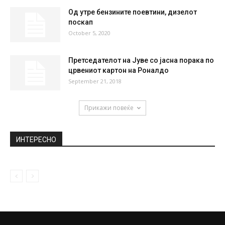
НАЈПОПУЛАРНО
Словенија потресена: Мигрант силувал
две студентки во Љубљана
November 20, 2019
Автопатот Кичево-Охрид по втор пат ќе го
пробие рокот за изведба
March 23, 2021
Од утре бензините поевтини, дизелот
поскап
October 5, 2020
Претседателот на Јуве со јасна порака по
црвениот картон на Роналдо
September 21, 2018