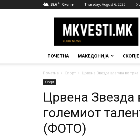
C
28.6
Thursday, August 6, 2026
У
Скопје
МК
Вести
ПОЧЕТНА
МАКЕДОНИЈА
СКОПЈЕ
Почетна
Спорт
Црвена Звезда влегува во трка
Спорт
Црвена Звезда в
големиот тален
(ФОТО)