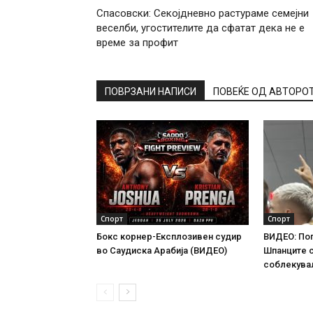
Спасовски: Секојдневно растураме семејни
веселби, угостителите да сфатат дека не е
време за профит
ПОВРЗАНИ НАПИСИ
ПОВЕЌЕ ОД АВТОРО
Спорт
Спорт
Бокс корнер-Експлозивен судир
ВИДЕО: По
во Саудиска Арабија (ВИДЕО)
Шпанците 
соблекува