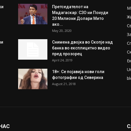
ки
Претседателот на
М
Мадагаскар: СЗО ни Понуди
Ж
20 Милиони Долари Мито
ако...
С
May 20, 2020
З
ни
Снимена двојка во Скопје над
С
банка во експлицитно видео
С
пред прозорец
April 24, 2019
Е
U
18+: Се појавија нови голи
фотографии од Северина
bl
August 21, 2018
 НАС
С