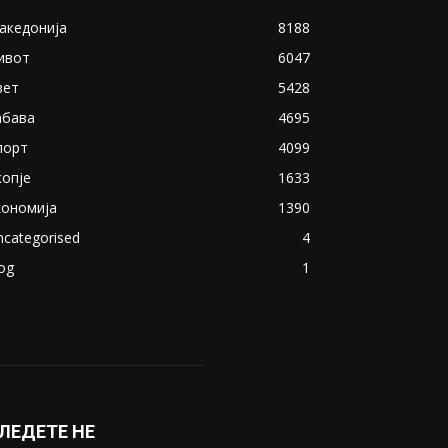
акедонија
8188
ивот
6047
вет
5428
абава
4695
порт
4099
копје
1633
кономија
1390
ncategorised
4
og
1
ЛЕДЕТЕ НЕ