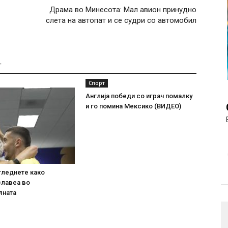
Драма во Минесота: Мал авион принудно
слета на автопат и се судри со автомобил
Т
Спорт
Англија победи со играч помалку
и го помина Мексико (ВИДЕО)
гледнете како
славеа во
лната