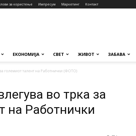
слови за користење
Импресум
Маркетинг
Контакт
ЕКОНОМИЈА
СВЕТ
ЖИВОТ
ЗАБАВА
 за големиот талент на Работнички (ФОТО)
легува во трка за
т на Работнички