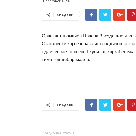
December 4, 2020
Сподели
Српскиот шампион Црвена Звезда влегува во
Станковски кој сезонава игра одлично во ск
одличен меч против Шкупи во кој забележа 
тимот од дебар-маало.
Сподели
Предходна статија