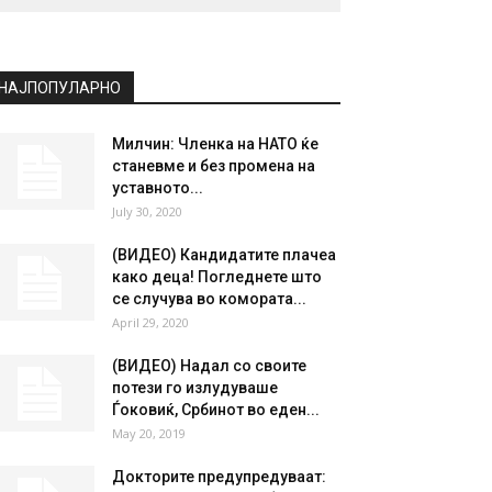
НАЈПОПУЛАРНО
Милчин: Членка на НАТО ќе
станевме и без промена на
уставното...
July 30, 2020
(ВИДЕО) Кандидатите плачеа
како деца! Погледнете што
се случува во комората...
April 29, 2020
(ВИДЕО) Надал со своите
потези го излудуваше
Ѓоковиќ, Србинот во еден...
May 20, 2019
Докторите предупредуваат: