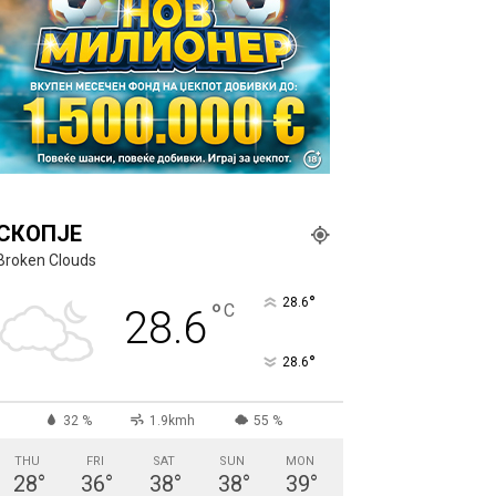
СКОПЈЕ
Broken Clouds
°
28.6
°
C
28.6
°
28.6
32 %
1.9kmh
55 %
THU
FRI
SAT
SUN
MON
28
°
36
°
38
°
38
°
39
°