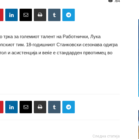
784
 трка за големиот талент на Работнички, Лука
опскиот тим. 18-годишниот Станковски сезонава одигра
гол и асистенција и веќе е стандарден првотимец во
Следна статија