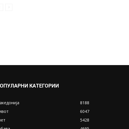
ОПУЛАРНИ КАТЕГОРИИ
акедонија
8188
ивот
6047
вет
5428
абава
4695