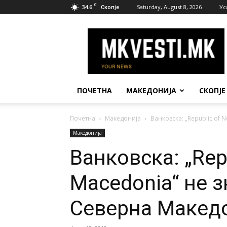
C
34.6
Saturday, August 8, 2026
Ус
Скопје
МК
Вести
ПОЧЕТНА
МАКЕДОНИЈА
СКОПЈЕ
Почетна
Македонија
Ванковска: „Republic of
Македонија
Ванковска: „Rep
Macedonia“ не 
Северна Макед