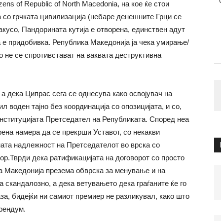
ens of Republic of North Macedonia, на кое ќе стои
 со грчката цивилизација (небаре денешните Грци се
кусо, Пандорината кутија е отворена, единствен адут
да е придобивка. Република Македонија ја чека умирање/
ко не се спротивстават на ваквата деструктивна
 а дека Ципрас сега се однесува како освојувач на
 воден тајно без координација со опозицијата, и со,
институцијата Претседател на Републиката. Според неа
ена намера да се прекрши Уставот, со некакви
ната надлежност на Претседателот во врска со
ор.Тврди дека ратификацијата на договорот со просто
га Македонија презема обврска за менување и на
ка скандалозно, а дека ветувањето дека граѓаните ќе го
за, бидејќи ни самиот премиер не разликувал, како што
рендум.