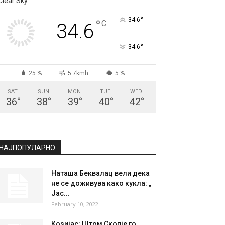
Clear Sky
°
34.6
°
C
34.6
°
34.6
25 %
5.7kmh
5 %
SAT
SUN
MON
TUE
WED
36
°
38
°
39
°
40
°
42
°
НАЈПОПУЛАРНО
Наташа Беквалац вели дека
не се доживува како кукла: „
Јас...
February 10, 2022
Коѕијас: Штом Скопје го