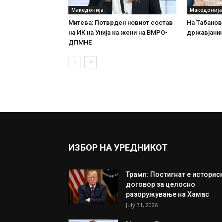
Македонија
Македонија
Митева: Потврден новиот состав
На Табановц
на ИК на Унија на жени на ВМРО-
државјанин
ДПМНЕ
ИЗБОР НА УРЕДНИКОТ
Трамп: Постигнат е историс
договор за целосно
разоружување на Хамас
July 31, 2026