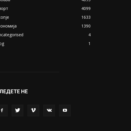
порт
4099
копје
1633
кономија
1390
ncategorised
4
og
1
ЛЕДЕТЕ НЕ