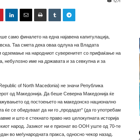
1271
ше само финалето на една најавена капитулација,
ска. Таа смета дека оваа одлука на Владата
 одземање на народниот суверенитет со прифаќање на
а, небулозно име на државата и за севкупна и за
epublic of North Macedonia) не значи Република
ерот од Македонија. Да беше Северна Македонија ќе
ткажувањето од постоењето на македонско национално
а ќе се обидуваат да ни го „продадат“ (да го употребам
мавме и што е стекнато право низ целокупната историја
иот народ. Јазикот ни е признат во ООН уште од 70-те
дан во меѓународната пракса, односно чекор назад.