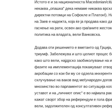
Истото е и за националноста Macedonian/citiz
некаква „опашка“ дека немаме никаква врска
директни потомци на Софокле и Платон!). На
на Заев е надежта, која ќе ја продава како 
гаснење на рати, освен ако граѓаните жесто
политика на владата, вели Ванковска.
Додава оти решението е вметанто од Грција,
триумф. Забележува и што целиот процес бил
како што вели, најдрско заобиколување на 
фазите на имплементација покажуваат отвор
акробации со кои би му се одзела инхерент
склучување на ваков вид меѓународен догов
мнозинство во парламентот во ситуација ко
уставот и на „личниот опис“ е во најмала ра
кажат својот збор на референдум е гола фра
вели, задолжителен од консултативен рефе