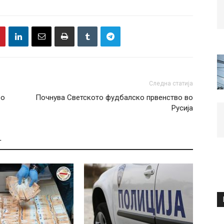
Следна статија
во
Почнува Светското фудбалско првенство во
Русија
Т