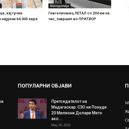
Македонија
е, кај грчки
Гевгеличанец ЛЕТАЛ со 204 км на
 најдени 64.000 евра
час, завршил во ПРИТВОР
ПОПУЛАРНИ ОБЈАВИ
П
ки
Претседателот на
М
Мадагаскар: СЗО ни Понуди
Ж
20 Милиони Долари Мито
ако...
С
May 20, 2020
З