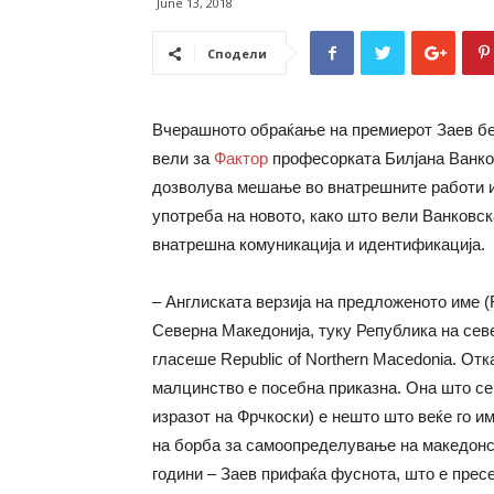
June 13, 2018
Сподели
Вчерашното обраќање на премиерот Заев бе
вели за
Фактор
професорката Билјана Ванков
дозволува мешање во внатрешните работи и
употреба на новото, како што вели Ванковск
внатрешна комуникација и идентификација.
– Англиската верзија на предложеното име (R
Северна Македонија, туку Република на сев
гласеше Republic of Northern Macedonia. О
малцинство е посебна приказна. Она што сег
изразот на Фрчкоски) е нешто што веќе го и
на борба за самоопределување на македонск
години – Заев прифаќа фуснота, што е пресе