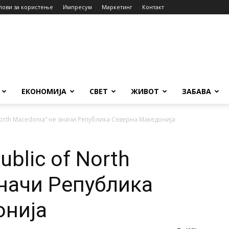
лови за користење
Импресум
Маркетинг
Контакт
ЕКОНОМИЈА
СВЕТ
ЖИВОТ
ЗАБАВА
 North Macedonia“ не значи Република Северна Македонија
ublic of North
значи Република
онија