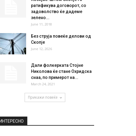
ратификува договорот, со
задоволство ќе дадеме
зелено...
June 11, 2018
Без струја повеќе делови од
Скопје
June 12, 2026
Дали фолкерката Стојне
Николова ќе стане Охридска
снаа, по примерот на...
March 24, 2021
Прикажи повеќе
ИНТЕРЕСНО