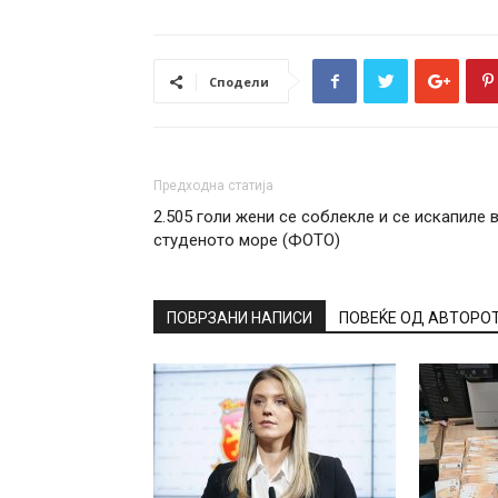
Сподели
Предходна статија
2.505 голи жени се соблекле и се искапиле 
студеното море (ФОТО)
ПОВРЗАНИ НАПИСИ
ПОВЕЌЕ ОД АВТОРО