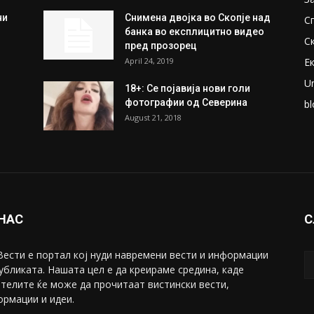
ни
Снимена двојка во Скопје над
С
банка во експлицитно видео
С
пред прозорец
April 24, 2019
Е
U
18+: Се појавија нови голи
фотографии од Северина
bl
August 21, 2018
 НАС
С
ести е портал коj нуди навремени вести и информации
убликата. Нашата цел е да креираме средина, каде
телите ќе може да прочитаат вистински вести,
рмации и идеи.