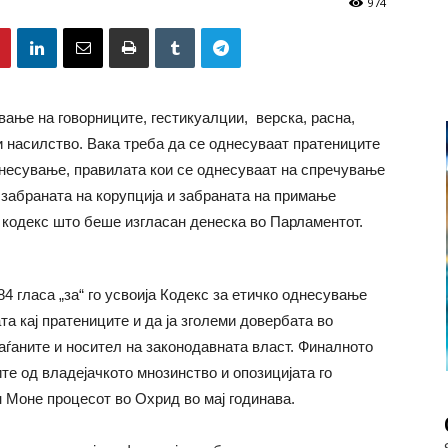
974
ање на говорниците, гестикуалции, верска, расна,
и насилство. Вака треба да се однесуваат пратениците
днесување, правилата кои се однесуваат на спречување
, забраната на корупција и забраната на примање
 кодекс што беше изгласан денеска во Парламентот.
4 гласа „за“ го усвоија Кодекс за етичко однесување
ата кај пратениците и да ја зголеми довербата во
аѓаните и носител на законодавната власт. Финалното
е од владејачкото мнозинство и опозицијата го
 Моне процесот во Охрид во мај годинава.