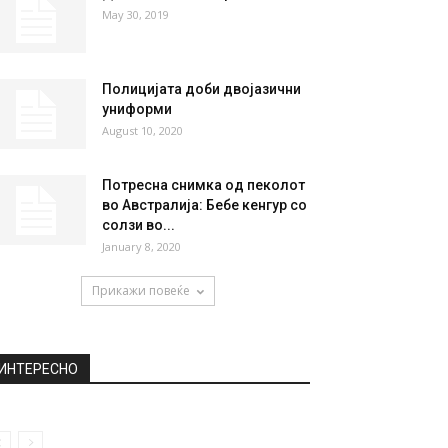
May 30, 2019
Полицијата доби двојазични
униформи
August 10, 2020
Потресна снимка од пеколот
во Австралија: Бебе кенгур со
солзи во...
January 8, 2020
Прикажи повеќе
ИНТЕРЕСНО