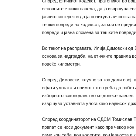
Според Етичкиот кодекст, пратеникот во вр
основните етички начела, да ја извршува св
јавниот интерес и да ја почитува личноста н
тешки повреди на кодексот, за кои се предв
повреди и јавна опомена за тешките повреди
Во текот на расправата, Илија Димовски о
основа за надградба на етичките правила во
повеќе километри.
Според Димовски, клучно за тоа дали овој п
сфати улогата и поимот што треба да работи
изборното законодавство ќе донесе наесен. 
извршува уставната улога како највисок држ
Според координаторот на СДСМ Томислав Ту
првпат се носи документ како прв чекор ко
сами кон себе, кон колегите, кон јавноста и 