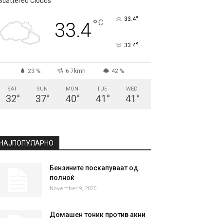
Scattered Clouds
°
33.4
°
C
33.4
°
33.4
23 %
6.7kmh
42 %
SAT
SUN
MON
TUE
WED
32
°
37
°
40
°
41
°
41
°
НАЈПОПУЛАРНО
Бензините поскапуваат од
полноќ
November 9, 2020
Домашен тоник против акни