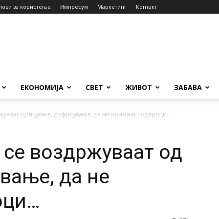
лови за користење
Импресум
Маркетинг
Контакт
ЕКОНОМИЈА
СВЕТ
ЖИВОТ
ЗАБАВА
ржуваат од пцуење, дофрлување, да не примаат подароци…
 се воздржуваат од
вање, да не
оци…