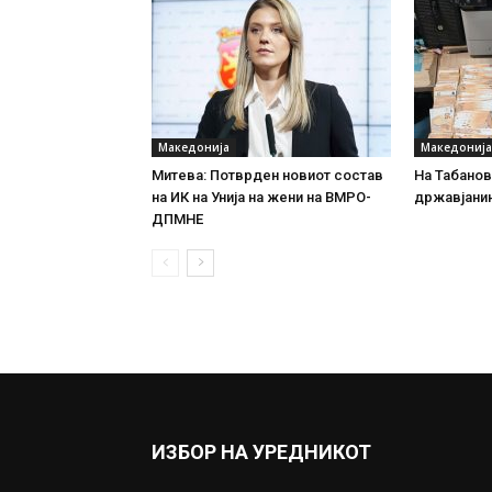
Македонија
Македонија
Митева: Потврден новиот состав
На Табановц
на ИК на Унија на жени на ВМРО-
државјанин
ДПМНЕ
ИЗБОР НА УРЕДНИКОТ