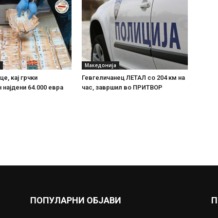
Македонија
е, кај грчки
Гевгеличанец ЛЕТАЛ со 204 км на
 најдени 64.000 евра
час, завршил во ПРИТВОР
ПОПУЛАРНИ ОБЈАВИ
П