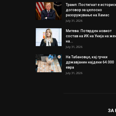
Трамп: Постигнат е историс
договор за целосно
разоружување на Хамас
July 31, 2026
Митева: Потврден новиот
состав на ИК на Унија на же
на...
July 31, 2026
На Табановце, кај грчки
државјанин најдени 64.000
евра
July 31, 2026
ЗА