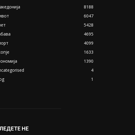
акедонија
8188
ивот
6047
вет
5428
абава
4695
порт
4099
копје
1633
кономија
1390
ncategorised
4
og
1
ЛЕДЕТЕ НЕ