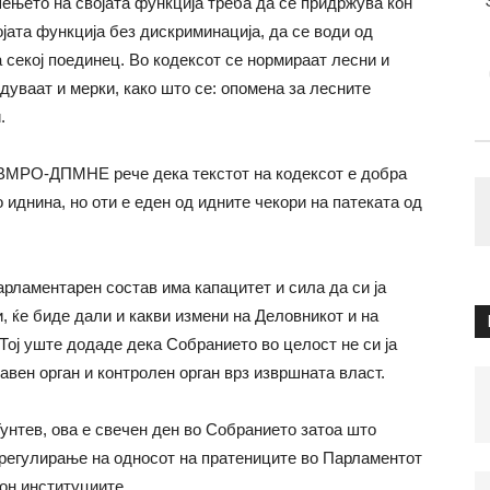
шењето на својата функција треба да се придржува кон
ојата функција без дискриминација, да се води од
а секој поединец. Во кодексот се нормираат лесни и
идуваат и мерки, како што се: опомена за лесните
.
д ВМРО-ДПМНЕ рече дека текстот на кодексот е добра
 иднина, но оти е еден од идните чекори на патеката од
арламентарен состав има капацитет и сила да си ја
, ќе биде дали и какви измени на Деловникот и на
Тој уште додаде дека Собранието во целост не си ја
авен орган и контролен орган врз извршната власт.
нтев, ова е свечен ден во Собранието затоа што
н регулирање на односот на пратениците во Парламентот
кон институциите.