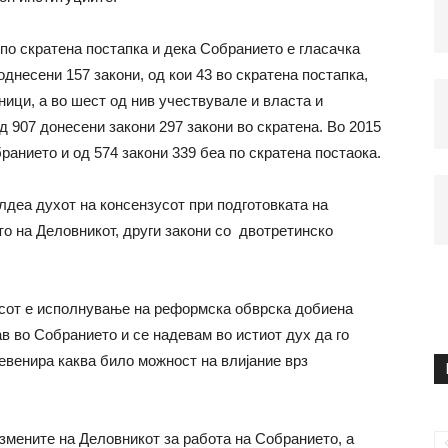
 по скратена постапка и дека Собранието е гласачка
однесени 157 закони, од кои 43 во скратена постапка,
ници, а во шест од нив учествувале и власта и
д 907 донесени закони 297 закони во скратена. Во 2015
ранието и од 574 закони 339 беа по скратена постаока.
лдеа духот на консензусот при подготовката на
то на Деловникот, други закони со двотретинско
сот е исполнување на реформска обврска добиена
в во Собранието и се надевам во истиот дух да го
евенира каква било можност на влијание врз
мените на Деловникот за работа на Собранието, а