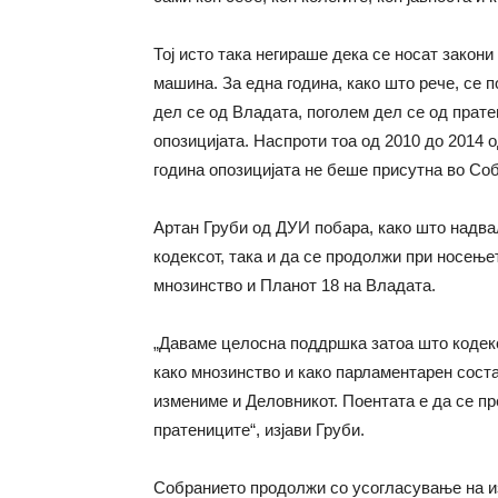
Тој исто така негираше дека се носат закони
машина. За една година, како што рече, се п
дел се од Владата, поголем дел се од прате
опозицијата. Наспроти тоа од 2010 до 2014 о
година опозицијата не беше присутна во Соб
Артан Груби од ДУИ побара, како што надва
кодексот, така и да се продолжи при носење
мнозинство и Планот 18 на Владата.
„Даваме целосна поддршка затоа што кодек
како мнозинство и како парламентарен соста
измениме и Деловникот. Поентата е да се пр
пратениците“, изјави Груби.
Собранието продолжи со усогласување на из