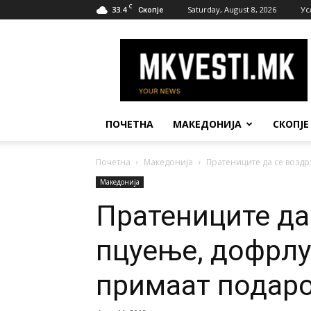
C
33.4
Saturday, August 8, 2026
Ус
Скопје
МК
Вести
ПОЧЕТНА
МАКЕДОНИЈА
СКОПЈЕ
Почетна
Македонија
Пратениците да се возд
Македонија
Пратениците да
пцуење, дофрлу
примаат подар