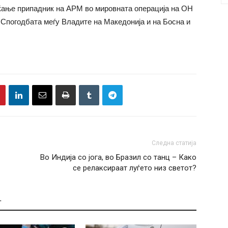
ќање припадник на АРМ во мировната операција на ОН
а Спогодбата меѓу Владите на Македонија и на Босна и
Следна статија
Во Индија со јога, во Бразил со танц – Како
се релаксираат луѓето низ светот?
Т