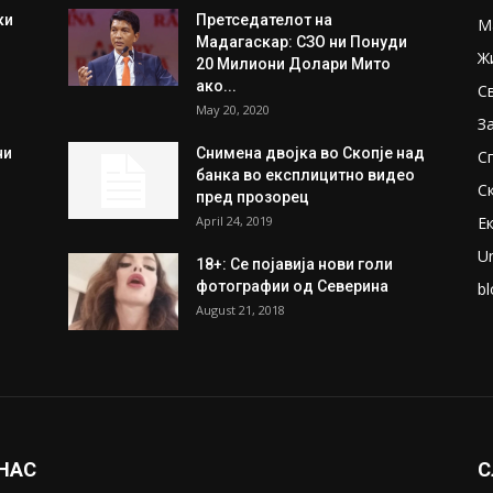
ки
Претседателот на
М
Мадагаскар: СЗО ни Понуди
Ж
20 Милиони Долари Мито
ако...
С
May 20, 2020
З
ни
Снимена двојка во Скопје над
С
банка во експлицитно видео
С
пред прозорец
April 24, 2019
Е
U
18+: Се појавија нови голи
фотографии од Северина
bl
August 21, 2018
 НАС
С