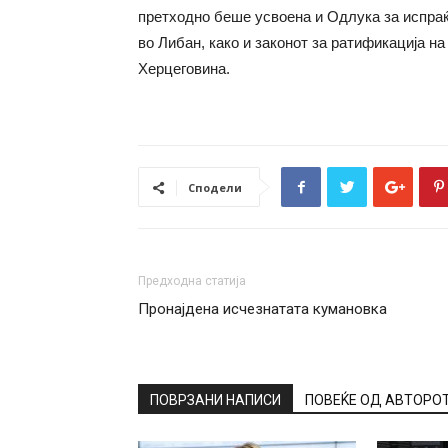
претходно беше усвоена и Одлука за испра
во Либан, како и законот за ратификација н
Херцеговина.
Сподели
Предходна статија
Пронајдена исчезнатата кумановка
ПОВРЗАНИ НАПИСИ
ПОВЕЌЕ ОД АВТОРО