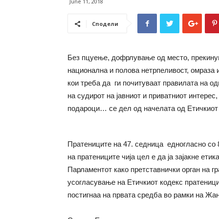
June 11, 2018
Сподели
Без пцуење, дофрлување од место, прекинув
национална и полова нетрпеливост, омраза 
кои треба да ги почитуваат правилата на о
на судирот на јавниот и приватниот интерес
подароци… се дел од начелата од Етичкиот
Пратениците на 47. седница едногласно со 8
на пратениците чија цел е да ја зајакне етик
Парламентот како претставнички орган на гр
усогласување на Етичкиот кодекс пратеницит
постигнаа на првата средба во рамки на Жан