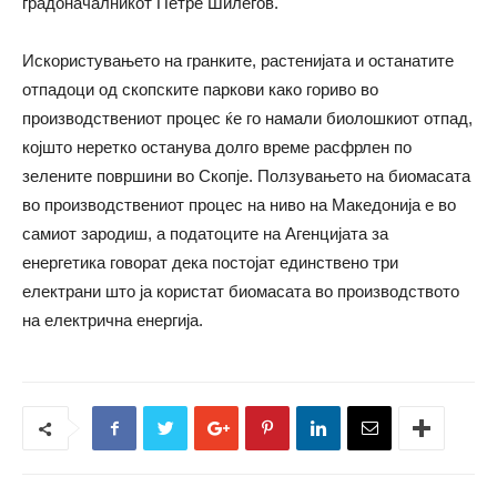
градоначалникот Петре Шилегов.
Искористувањето на гранките, растенијата и останатите
отпадоци од скопските паркови како гориво во
производствениот процес ќе го намали биолошкиот отпад,
којшто неретко останува долго време расфрлен по
зелените површини во Скопје. Ползувањето на биомасата
во производствениот процес на ниво на Македонија е во
самиот зародиш, а податоците на Агенцијата за
енергетика говорат дека постојат единствено три
електрани што ја користат биомасата во производството
на електрична енергија.