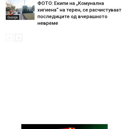
ФОТО: Екипи на „Комунална
хигиена“ на терен, се расчистуваат
последиците од вчерашното
Скопје
невреме