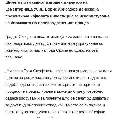
Шилегов и главниот извршен директор на
цементарница УСЈЕ Борис Хрисафов денеска ја
презентираа најновата инвестиција за искористување
на биомасата во производствениот процес.
Градот Скопје со оваа компанија има започнато начелни
разговори како дел од Стратегијата за управување со
комуналниот отпад на Град Скопје во однос на ова
прашање.
„Ние како Град Скопје кога веќе започнуваме, отворивме и
центри за рециклажа на дел од органскиот отпад што е
подобен да се користи како алтернативно гориво по
процесот на рециклирање и може да биде употребен,
овдека зборувам и за гранките што се сечат од дрвјата и
за друг вид биолошки отпад којшто сега се складира и
претставува загадување на животната средина“ изјави