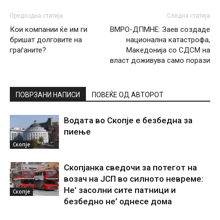
Предходна статија
Следна статија
Кои компании ќе им ги
ВМРО-ДПМНЕ: Заев создаде
бришат долговите на
национална катастрофа,
граѓаните?
Македонија со СДСМ на
власт доживува само порази
ПОВРЗАНИ НАПИСИ
ПОВЕЌЕ ОД АВТОРОТ
Водата во Скопје е безбедна за
пиење
Скопје
Скопјанка сведочи за потегот на
возач на ЈСП во силното невреме:
Не’ засолни сите патници и
Скопје
безбедно не’ однесе дома