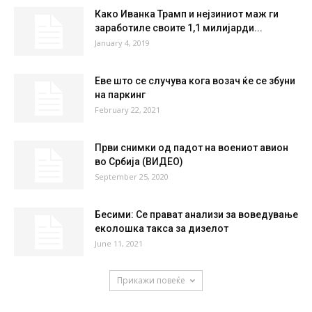
Како Иванка Трамп и нејзиниот маж ги
заработиле своите 1,1 милијарди...
January 4, 2019
Еве што се случува кога возач ќе се збуни
на паркинг
February 22, 2021
Први снимки од падот на воениот авион
во Србија (ВИДЕО)
September 25, 2020
Бесими: Се прават анализи за воведување
еколошка такса за дизелот
June 11, 2021
Прикажи повеќе