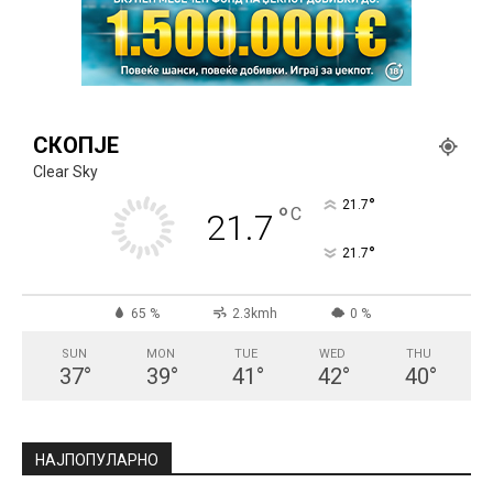
СКОПЈЕ
Clear Sky
°
21.7
°
C
21.7
°
21.7
65 %
2.3kmh
0 %
SUN
MON
TUE
WED
THU
37
°
39
°
41
°
42
°
40
°
НАЈПОПУЛАРНО