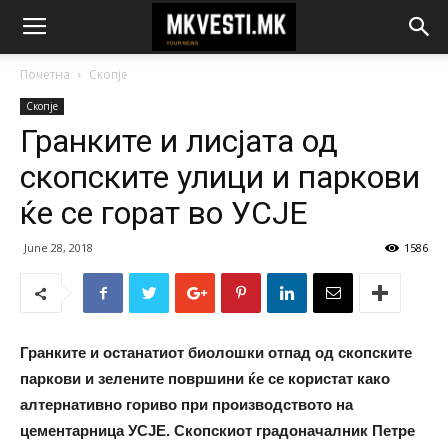
Почетна
Скопје
Скопје
Гранките и лисјата од
скопските улици и паркови
ќе се горат во УСЈЕ
June 28, 2018
1586
Гранките и останатиот биолошки отпад од скопските
паркови и зелените површини ќе се користат како
алтернативно гориво при производството на
цементарница УСЈЕ. Скопскиот градоначалник Петре